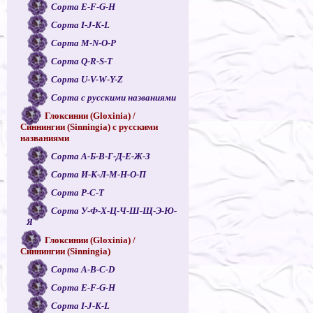
Сорта E-F-G-H
Сорта I-J-K-L
Сорта M-N-O-P
Сорта Q-R-S-T
Сорта U-V-W-Y-Z
Сорта с русскими названиями
Глоксинии (Gloxinia) /
Синнингии (Sinningia) с русскими
названиями
Сорта А-Б-В-Г-Д-Е-Ж-З
Сорта И-К-Л-М-Н-О-П
Сорта Р-С-Т
Сорта У-Ф-Х-Ц-Ч-Ш-Щ-Э-Ю-
Я
Глоксинии (Gloxinia) /
Синнингии (Sinningia)
Сорта A-B-C-D
Сорта E-F-G-H
Сорта I-J-K-L