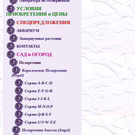
Литература по геснериевым
УСЛОВИЯ
ПРИОБРЕТЕНИЯ и ЦЕНЫ
СПЕЦПРЕДЛОЖЕНИЯ
АКВАРИУМ
Аквариумные растения
КОНТАКТЫ
САД и ОГОРОД
Пеларгонии
Королевские Пеларгонии
(Regal)
Сорта A-B-C-D
Сорта E-F-G-H
Сорта I-J-K-L
Сорта M-N-O-P
Сорта Q-R-S-T
Сорта U-V-W-Y-Z
Пеларгонии Ангелы (Angel)