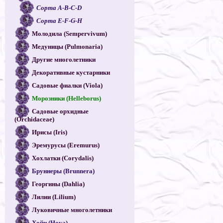
Сорта A-B-C-D
Сорта E-F-G-H
Молодила (Sempervivum)
Медуницы (Pulmonaria)
Другие многолетники
Декоративные кустарники
Садовые фиалки (Viola)
Морозники (Helleborus)
Садовые орхидные
(Orchidaceae)
Ирисы (Iris)
Эремурусы (Eremurus)
Хохлатки (Corydalis)
Бруннеры (Brunnera)
Георгины (Dahlia)
Лилии (Lilium)
Луковичные многолетники
Хойи (Hoya)