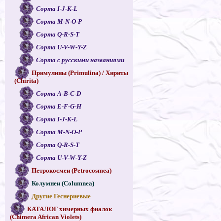
Сорта I-J-K-L
Сорта M-N-O-P
Сорта Q-R-S-T
Сорта U-V-W-Y-Z
Сорта с русскими названиями
Примулины (Primulina) / Хириты
(Chirita)
Сорта A-B-C-D
Сорта E-F-G-H
Сорта I-J-K-L
Сорта M-N-O-P
Сорта Q-R-S-T
Сорта U-V-W-Y-Z
Петрокосмеи (Petrocosmea)
Колумнеи (Columnea)
Другие Геснериевые
КАТАЛОГ химерных фиалок
(Chimera African Violets)