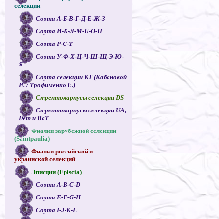
селекции
Сорта А-Б-В-Г-Д-Е-Ж-З
Сорта И-К-Л-М-Н-О-П
Сорта Р-С-Т
Сорта У-Ф-Х-Ц-Ч-Ш-Щ-Э-Ю-
Я
Сорта селекции КТ (Кабановой
И. / Трофименко Е.)
Стрептокарпусы селекции DS
Стрептокарпусы селекции UA,
Dem и ВаТ
Фиалки зарубежной селекции
(Saintpaulia)
Фиалки российской и
украинской селекций
Эписции (Episcia)
Сорта A-B-C-D
Сорта E-F-G-H
Сорта I-J-K-L