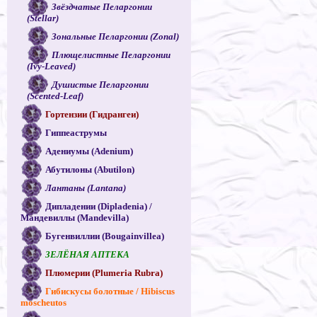
Звёздчатые Пеларгонии
(Stellar)
Зональные Пеларгонии (Zonal)
Плющелистные Пеларгонии
(Ivy-Leaved)
Душистые Пеларгонии
(Scented-Leaf)
Гортензии (Гидрангеи)
Гиппеаструмы
Адениумы (Adenium)
Абутилоны (Abutilon)
Лантаны (Lantana)
Дипладении (Dipladenia) /
Мандевиллы (Mandevilla)
Бугенвиллии (Bougainvillea)
ЗЕЛЁНАЯ АПТЕКА
Плюмерии (Plumeria Rubra)
Гибискусы болотные / Hibiscus
moscheutos