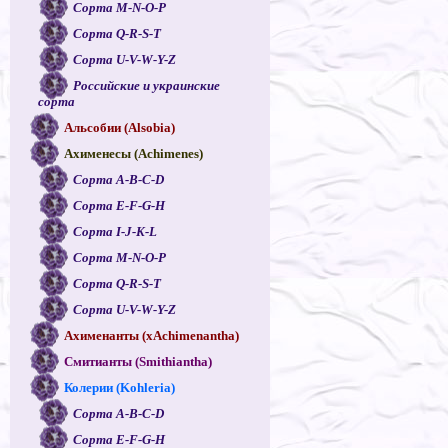
Сорта M-N-O-P
Сорта Q-R-S-T
Сорта U-V-W-Y-Z
Российские и украинские
сорта
Альсобии (Alsobia)
Ахименесы (Achimenes)
Сорта A-B-C-D
Сорта E-F-G-H
Сорта I-J-K-L
Сорта M-N-O-P
Сорта Q-R-S-T
Сорта U-V-W-Y-Z
Ахименанты (xAchimenantha)
Смитианты (Smithiantha)
Колерии (Kohleria)
Сорта A-B-C-D
Сорта E-F-G-H