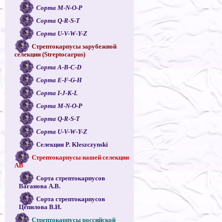
Сорта M-N-O-P
Сорта Q-R-S-T
Сорта U-V-W-Y-Z
Стрептокарпусы зарубежной
селекции (Streptocarpus)
Сорта A-B-C-D
Сорта E-F-G-H
Сорта I-J-K-L
Сорта M-N-O-P
Сорта Q-R-S-T
Сорта U-V-W-Y-Z
Селекция P. Kleszczynski
Стрептокарпусы нашей селекции
АВ
Сорта стрептокарпусов
Ваганова А.В.
Сорта стрептокарпусов
Цепилова В.И.
Стрептокарпусы российской