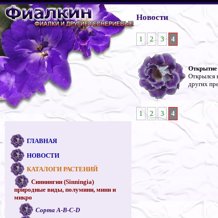
Новости
1
2
3
4
Открытие
Открылся н
других пр
1
2
3
4
ГЛАВНАЯ
НОВОСТИ
КАТАЛОГИ РАСТЕНИЙ
Синнингии (Sinningia)
природные виды, полумини, мини и
микро
Сорта A-B-C-D