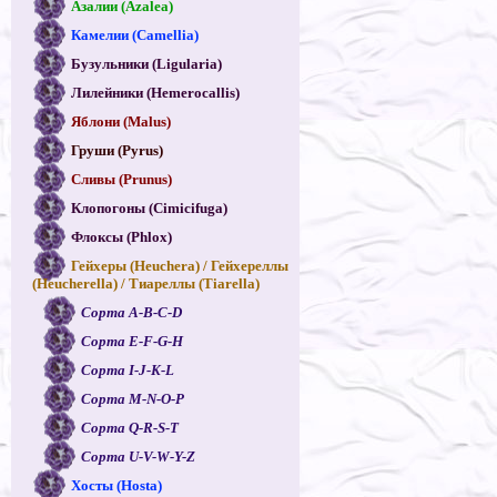
Азалии (Azalea)
Камелии (Camellia)
Бузульники (Ligularia)
Лилейники (Hemerocallis)
Яблони (Malus)
Груши (Pyrus)
Сливы (Prunus)
Клопогоны (Cimicifuga)
Флоксы (Phlox)
Гейхеры (Heuchera) / Гейхереллы
(Heucherella) / Тиареллы (Tiarella)
Сорта A-B-C-D
Сорта E-F-G-H
Сорта I-J-K-L
Сорта M-N-O-P
Сорта Q-R-S-T
Сорта U-V-W-Y-Z
Хосты (Hosta)