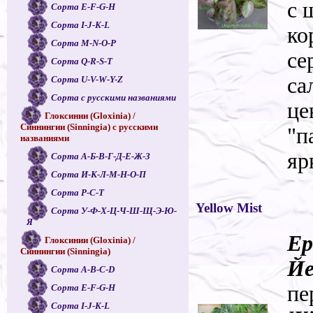
с 
Сорта E-F-G-H
Сорта I-J-K-L
ко
Сорта M-N-O-P
се
Сорта Q-R-S-T
са
Сорта U-V-W-Y-Z
Сорта с русскими названиями
це
Глоксинии (Gloxinia) /
Синнингии (Sinningia) с русскими
"п
названиями
яр
Сорта А-Б-В-Г-Д-Е-Ж-З
Сорта И-К-Л-М-Н-О-П
Сорта Р-С-Т
Yellow Mist
Сорта У-Ф-Х-Ц-Ч-Ш-Щ-Э-Ю-
Я
Ep
Глоксинии (Gloxinia) /
Синнингии (Sinningia)
Йе
Сорта A-B-C-D
пе
Сорта E-F-G-H
Сорта I-J-K-L