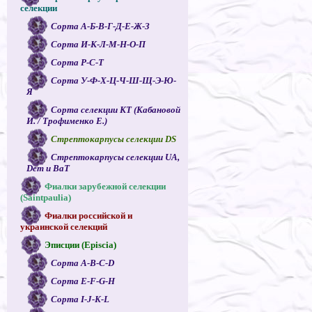
селекции
Сорта А-Б-В-Г-Д-Е-Ж-З
Сорта И-К-Л-М-Н-О-П
Сорта Р-С-Т
Сорта У-Ф-Х-Ц-Ч-Ш-Щ-Э-Ю-
Я
Сорта селекции КТ (Кабановой
И. / Трофименко Е.)
Стрептокарпусы селекции DS
Стрептокарпусы селекции UA,
Dem и ВаТ
Фиалки зарубежной селекции
(Saintpaulia)
Фиалки российской и
украинской селекций
Эписции (Episcia)
Сорта A-B-C-D
Сорта E-F-G-H
Сорта I-J-K-L