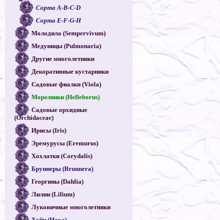
Сорта A-B-C-D
Сорта E-F-G-H
Молодила (Sempervivum)
Медуницы (Pulmonaria)
Другие многолетники
Декоративные кустарники
Садовые фиалки (Viola)
Морозники (Helleborus)
Садовые орхидные
(Orchidaceae)
Ирисы (Iris)
Эремурусы (Eremurus)
Хохлатки (Corydalis)
Бруннеры (Brunnera)
Георгины (Dahlia)
Лилии (Lilium)
Луковичные многолетники
Хойи (Hoya)