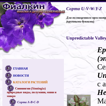
Сорта U-V-W-Y-Z
Для полноценного просмотра
(крупными буквами)
.
Unpredictable Valle
Ep
(э
Се
ГЛАВНАЯ
Un
НОВОСТИ
с 
КАТАЛОГИ РАСТЕНИЙ
Синнингии (Sinningia)
Не
природные виды, полумини, мини и
микро
Ма
Сорта A-B-C-D