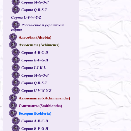
Сорта M-N-O-P
Сорта Q-R-S-T
Сорта U-V-W-Y-Z
Российские и украинские
сорта
Альсобии (Alsobia)
Ахименесы (Achimenes)
Сорта A-B-C-D
Сорта E-F-G-H
Сорта I-J-K-L
Сорта M-N-O-P
Сорта Q-R-S-T
Сорта U-V-W-Y-Z
Ахименанты (xAchimenantha)
Смитианты (Smithiantha)
Колерии (Kohleria)
Сорта A-B-C-D
Сорта E-F-G-H