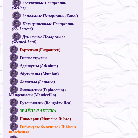
Звёздчатые Пеларгонии
(Stellar)
Зональные Пеларгонии (Zonal)
Плющелистные Пеларгонии
(Ivy-Leaved)
Душистые Пеларгонии
(Scented-Leaf)
Гортензии (Гидрангеи)
Гиппеаструмы
Адениумы (Adenium)
Абутилоны (Abutilon)
Лантаны (Lantana)
Дипладении (Dipladenia) /
Мандевиллы (Mandevilla)
Бугенвиллии (Bougainvillea)
ЗЕЛЁНАЯ АПТЕКА
Плюмерии (Plumeria Rubra)
Гибискусы болотные / Hibiscus
moscheutos