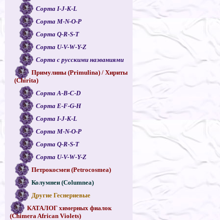
Сорта I-J-K-L
Сорта M-N-O-P
Сорта Q-R-S-T
Сорта U-V-W-Y-Z
Сорта с русскими названиями
Примулины (Primulina) / Хириты
(Chirita)
Сорта A-B-C-D
Сорта E-F-G-H
Сорта I-J-K-L
Сорта M-N-O-P
Сорта Q-R-S-T
Сорта U-V-W-Y-Z
Петрокосмеи (Petrocosmea)
Колумнеи (Columnea)
Другие Геснериевые
КАТАЛОГ химерных фиалок
(Chimera African Violets)