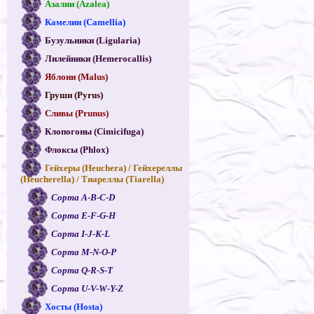
Азалии (Azalea)
Камелии (Camellia)
Бузульники (Ligularia)
Лилейники (Hemerocallis)
Яблони (Malus)
Груши (Pyrus)
Сливы (Prunus)
Клопогоны (Cimicifuga)
Флоксы (Phlox)
Гейхеры (Heuchera) / Гейхереллы
(Heucherella) / Тиареллы (Tiarella)
Сорта A-B-C-D
Сорта E-F-G-H
Сорта I-J-K-L
Сорта M-N-O-P
Сорта Q-R-S-T
Сорта U-V-W-Y-Z
Хосты (Hosta)