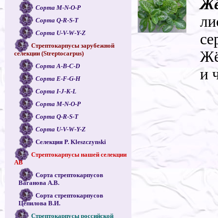
Жё
Сорта M-N-O-P
ли
Сорта Q-R-S-T
Сорта U-V-W-Y-Z
се
Стрептокарпусы зарубежной
Жё
селекции (Streptocarpus)
Сорта A-B-C-D
и 
Сорта E-F-G-H
Сорта I-J-K-L
Сорта M-N-O-P
Сорта Q-R-S-T
Сорта U-V-W-Y-Z
Селекция P. Kleszczynski
Стрептокарпусы нашей селекции
АВ
Сорта стрептокарпусов
Ваганова А.В.
Сорта стрептокарпусов
Цепилова В.И.
Стрептокарпусы российской