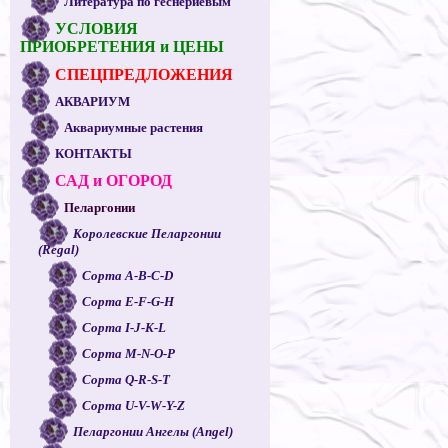
Литература по геснериевым
УСЛОВИЯ
ПРИОБРЕТЕНИЯ и ЦЕНЫ
СПЕЦПРЕДЛОЖЕНИЯ
АКВАРИУМ
Аквариумные растения
КОНТАКТЫ
САД и ОГОРОД
Пеларгонии
Королевские Пеларгонии
(Regal)
Сорта A-B-C-D
Сорта E-F-G-H
Сорта I-J-K-L
Сорта M-N-O-P
Сорта Q-R-S-T
Сорта U-V-W-Y-Z
Пеларгонии Ангелы (Angel)