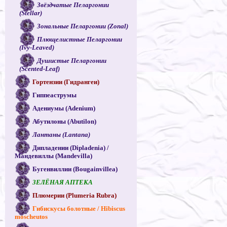
Звёздчатые Пеларгонии
(Stellar)
Зональные Пеларгонии (Zonal)
Плющелистные Пеларгонии
(Ivy-Leaved)
Душистые Пеларгонии
(Scented-Leaf)
Гортензии (Гидрангеи)
Гиппеаструмы
Адениумы (Adenium)
Абутилоны (Abutilon)
Лантаны (Lantana)
Дипладении (Dipladenia) /
Мандевиллы (Mandevilla)
Бугенвиллии (Bougainvillea)
ЗЕЛЁНАЯ АПТЕКА
Плюмерии (Plumeria Rubra)
Гибискусы болотные / Hibiscus
moscheutos