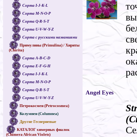
то
Сорта I-J-K-L
Сорта M-N-O-P
вы
Сорта Q-R-S-T
бе
Сорта U-V-W-Y-Z
св
Сорта с русскими названиями
Примулины (Primulina) / Хириты
кр
(Chirita)
Сорта A-B-C-D
ок
Сорта E-F-G-H
ра
Сорта I-J-K-L
Сорта M-N-O-P
Сорта Q-R-S-T
Angel Eyes
Сорта U-V-W-Y-Z
St
Петрокосмеи (Petrocosmea)
Колумнеи (Columnea)
(С
Другие Геснериевые
Се
КАТАЛОГ химерных фиалок
(Chimera African Violets)