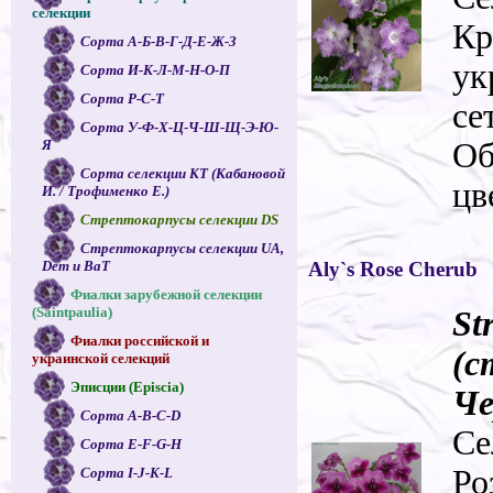
селекции
Кр
Сорта А-Б-В-Г-Д-Е-Ж-З
ук
Сорта И-К-Л-М-Н-О-П
Сорта Р-С-Т
се
Сорта У-Ф-Х-Ц-Ч-Ш-Щ-Э-Ю-
Об
Я
Сорта селекции КТ (Кабановой
цв
И. / Трофименко Е.)
Стрептокарпусы селекции DS
Стрептокарпусы селекции UA,
Aly`s Rose Cherub
Dem и ВаТ
Фиалки зарубежной селекции
(Saintpaulia)
St
Фиалки российской и
(с
украинской селекций
Эписции (Episcia)
Че
Сорта A-B-C-D
Се
Сорта E-F-G-H
Ро
Сорта I-J-K-L