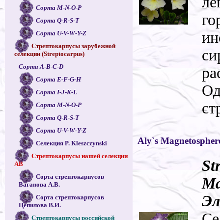
ле
Сорта M-N-O-P
го
Сорта Q-R-S-T
ин
Сорта U-V-W-Y-Z
Стрептокарпусы зарубежной
си
селекции (Streptocarpus)
Сорта A-B-C-D
ра
Сорта E-F-G-H
Од
Сорта I-J-K-L
ст
Сорта M-N-O-P
Сорта Q-R-S-T
Сорта U-V-W-Y-Z
Aly`s Magnetospher
Селекция P. Kleszczynski
Стрептокарпусы нашей селекции
St
АВ
Сорта стрептокарпусов
Ma
Ваганова А.В.
Эл
Сорта стрептокарпусов
Цепилова В.И.
Се
Стрептокарпусы российской