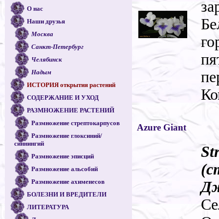
за
О нас
Бе
Наши друзья
Москва
го
Санкт-Петербург
пя
Челябинск
пе
Надым
ИСТОРИЯ открытия растений
Ко
СОДЕРЖАНИЕ И УХОД
РАЗМНОЖЕНИЕ РАСТЕНИЙ
Размножение стрептокарпусов
Azure Giant
Размножение глоксиний/
синнингий
St
Размножение эписций
(с
Размножение альсобий
Размножение ахименесов
Д
БОЛЕЗНИ И ВРЕДИТЕЛИ
Се
ЛИТЕРАТУРА