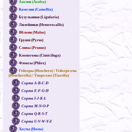
Азалии (Azalea)
Камелии (Camellia)
Бузульники (Ligularia)
Лилейники (Hemerocallis)
Яблони (Malus)
Груши (Pyrus)
Сливы (Prunus)
Клопогоны (Cimicifuga)
Флоксы (Phlox)
Гейхеры (Heuchera) / Гейхереллы
(Heucherella) / Тиареллы (Tiarella)
Сорта A-B-C-D
Сорта E-F-G-H
Сорта I-J-K-L
Сорта M-N-O-P
Сорта Q-R-S-T
Сорта U-V-W-Y-Z
Хосты (Hosta)