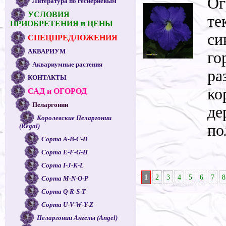
Ог
Литература по геснериевым
УСЛОВИЯ
те
ПРИОБРЕТЕНИЯ и ЦЕНЫ
си
СПЕЦПРЕДЛОЖЕНИЯ
АКВАРИУМ
го
Аквариумные растения
ра
КОНТАКТЫ
ко
САД и ОГОРОД
Пеларгонии
де
Королевские Пеларгонии
по
(Regal)
Сорта A-B-C-D
Сорта E-F-G-H
Сорта I-J-K-L
1
2
3
4
5
6
7
8
Сорта M-N-O-P
Сорта Q-R-S-T
Сорта U-V-W-Y-Z
Пеларгонии Ангелы (Angel)