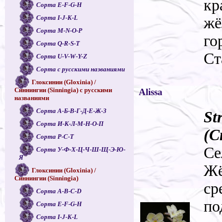
кр
Сорта E-F-G-H
Сорта I-J-K-L
жё
Сорта M-N-O-P
го
Сорта Q-R-S-T
Ст
Сорта U-V-W-Y-Z
Сорта с русскими названиями
Глоксинии (Gloxinia) /
Синнингии (Sinningia) с русскими
Alissa
названиями
Сорта А-Б-В-Г-Д-Е-Ж-З
St
Сорта И-К-Л-М-Н-О-П
(С
Сорта Р-С-Т
Се
Сорта У-Ф-Х-Ц-Ч-Ш-Щ-Э-Ю-
Я
Жё
Глоксинии (Gloxinia) /
Синнингии (Sinningia)
ср
Сорта A-B-C-D
по
Сорта E-F-G-H
Сорта I-J-K-L