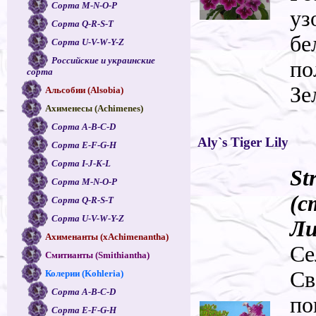
Сорта M-N-O-P
уз
Сорта Q-R-S-T
бе
Сорта U-V-W-Y-Z
Российские и украинские
по
сорта
Зе
Альсобии (Alsobia)
Ахименесы (Achimenes)
Сорта A-B-C-D
Aly`s Tiger Lily
Сорта E-F-G-H
Сорта I-J-K-L
St
Сорта M-N-O-P
(с
Сорта Q-R-S-T
Сорта U-V-W-Y-Z
Ли
Ахименанты (xAchimenantha)
Се
Смитианты (Smithiantha)
Св
Колерии (Kohleria)
Сорта A-B-C-D
по
Сорта E-F-G-H