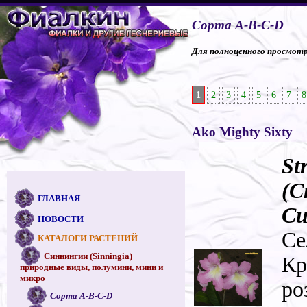
Сорта A-B-C-D
Для полноценного просмотра
1
2
3
4
5
6
7
8
Ako Mighty Sixty
St
(С
ГЛАВНАЯ
Си
НОВОСТИ
Се
КАТАЛОГИ РАСТЕНИЙ
Синнингии (Sinningia)
Кр
природные виды, полумини, мини и
микро
ро
Сорта A-B-C-D