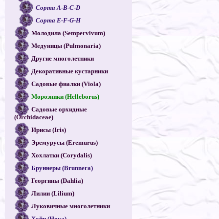
Сорта A-B-C-D
Сорта E-F-G-H
Молодила (Sempervivum)
Медуницы (Pulmonaria)
Другие многолетники
Декоративные кустарники
Садовые фиалки (Viola)
Морозники (Helleborus)
Садовые орхидные
(Orchidaceae)
Ирисы (Iris)
Эремурусы (Eremurus)
Хохлатки (Corydalis)
Бруннеры (Brunnera)
Георгины (Dahlia)
Лилии (Lilium)
Луковичные многолетники
Хойи (Hoya)