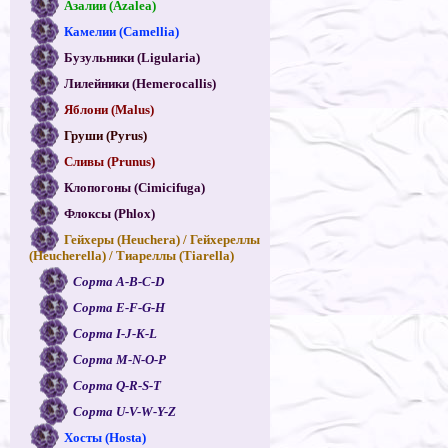
Азалии (Azalea)
Камелии (Camellia)
Бузульники (Ligularia)
Лилейники (Hemerocallis)
Яблони (Malus)
Груши (Pyrus)
Сливы (Prunus)
Клопогоны (Cimicifuga)
Флоксы (Phlox)
Гейхеры (Heuchera) / Гейхереллы
(Heucherella) / Тиареллы (Tiarella)
Сорта A-B-C-D
Сорта E-F-G-H
Сорта I-J-K-L
Сорта M-N-O-P
Сорта Q-R-S-T
Сорта U-V-W-Y-Z
Хосты (Hosta)