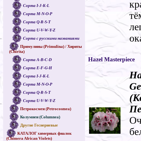
кр
Сорта I-J-K-L
тё
Сорта M-N-O-P
Сорта Q-R-S-T
ле
Сорта U-V-W-Y-Z
ок
Сорта с русскими названиями
Примулины (Primulina) / Хириты
(Chirita)
Hazel Masterpiece
Сорта A-B-C-D
Сорта E-F-G-H
Ha
Сорта I-J-K-L
Ge
Сорта M-N-O-P
Сорта Q-R-S-T
(К
Сорта U-V-W-Y-Z
Пе
Петрокосмеи (Petrocosmea)
Колумнеи (Columnea)
Оч
Другие Геснериевые
бе
КАТАЛОГ химерных фиалок
(Chimera African Violets)