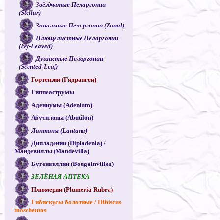
Звёздчатые Пеларгонии
(Stellar)
Зональные Пеларгонии (Zonal)
Плющелистные Пеларгонии
(Ivy-Leaved)
Душистые Пеларгонии
(Scented-Leaf)
Гортензии (Гидрангеи)
Гиппеаструмы
Адениумы (Adenium)
Абутилоны (Abutilon)
Лантаны (Lantana)
Дипладении (Dipladenia) /
Мандевиллы (Mandevilla)
Бугенвиллии (Bougainvillea)
ЗЕЛЁНАЯ АПТЕКА
Плюмерии (Plumeria Rubra)
Гибискусы болотные / Hibiscus
moscheutos