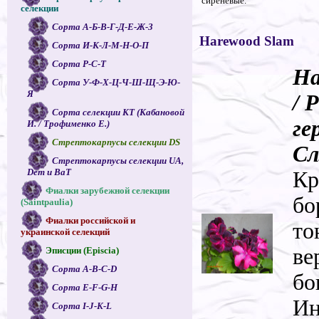
сиреневые.
селекции
Сорта А-Б-В-Г-Д-Е-Ж-З
Harewood Slam
Сорта И-К-Л-М-Н-О-П
Сорта Р-С-Т
Ha
Сорта У-Ф-Х-Ц-Ч-Ш-Щ-Э-Ю-
Я
/ 
Сорта селекции КТ (Кабановой
ге
И. / Трофименко Е.)
Стрептокарпусы селекции DS
Сл
Стрептокарпусы селекции UA,
Dem и ВаТ
Кр
Фиалки зарубежной селекции
бо
(Saintpaulia)
Фиалки российской и
то
украинской селекций
ве
Эписции (Episcia)
Сорта A-B-C-D
бо
Сорта E-F-G-H
Ин
Сорта I-J-K-L