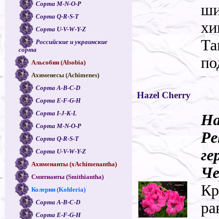
Сорта M-N-O-P
ши
Сорта Q-R-S-T
хи
Сорта U-V-W-Y-Z
Та
Российские и украинские
сорта
по
Альсобии (Alsobia)
Ахименесы (Achimenes)
Сорта A-B-C-D
Hazel Cherry
Сорта E-F-G-H
Сорта I-J-K-L
Ha
Сорта M-N-O-P
Pe
Сорта Q-R-S-T
ге
Сорта U-V-W-Y-Z
Ахименанты (xAchimenantha)
Че
Смитианты (Smithiantha)
Кр
Колерии (Kohleria)
Сорта A-B-C-D
ра
Сорта E-F-G-H