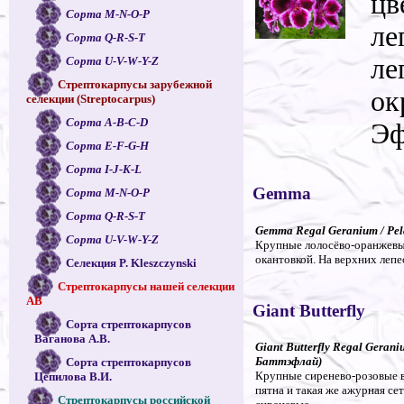
цв
Сорта M-N-O-P
ле
Сорта Q-R-S-T
ле
Сорта U-V-W-Y-Z
Стрептокарпусы зарубежной
ок
селекции (Streptocarpus)
Сорта A-B-C-D
Эф
Сорта E-F-G-H
Сорта I-J-K-L
Gemma
Сорта M-N-O-P
Сорта Q-R-S-T
Gemma Regal Geranium / Pe
Сорта U-V-W-Y-Z
Крупные лолосёво-оранжевые
окантовкой. На верхних лепе
Селекция P. Kleszczynski
Стрептокарпусы нашей селекции
АВ
Giant Butterfly
Сорта стрептокарпусов
Ваганова А.В.
Giant Butterfly Regal Gera
Баттэфлай)
Сорта стрептокарпусов
Крупные сиренево-розовые в
Цепилова В.И.
пятна и такая же ажурная се
Стрептокарпусы российской