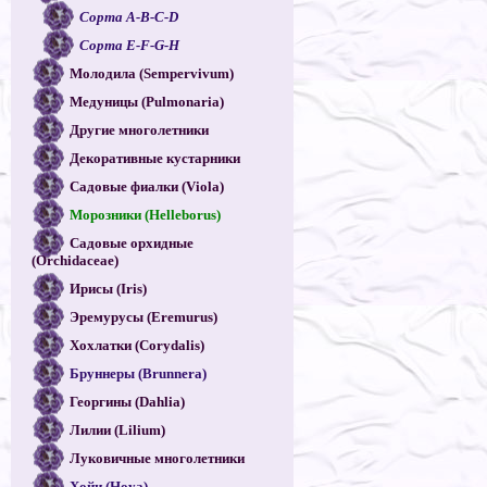
Сорта A-B-C-D
Сорта E-F-G-H
Молодила (Sempervivum)
Медуницы (Pulmonaria)
Другие многолетники
Декоративные кустарники
Садовые фиалки (Viola)
Морозники (Helleborus)
Садовые орхидные
(Orchidaceae)
Ирисы (Iris)
Эремурусы (Eremurus)
Хохлатки (Corydalis)
Бруннеры (Brunnera)
Георгины (Dahlia)
Лилии (Lilium)
Луковичные многолетники
Хойи (Hoya)