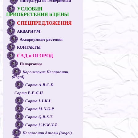
Литература по геснериевым
УСЛОВИЯ
ПРИОБРЕТЕНИЯ и ЦЕНЫ
СПЕЦПРЕДЛОЖЕНИЯ
АКВАРИУМ
Аквариумные растения
КОНТАКТЫ
САД и ОГОРОД
Пеларгонии
Королевские Пеларгонии
(Regal)
Сорта A-B-C-D
Сорта E-F-G-H
Сорта I-J-K-L
Сорта M-N-O-P
Сорта Q-R-S-T
Сорта U-V-W-Y-Z
Пеларгонии Ангелы (Angel)