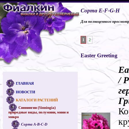
Сорта E-F-G-H
Для полноценного просмотра
1
2
Easter Greeting
Ea
/ 
ГЛАВНАЯ
ге
НОВОСТИ
Гр
КАТАЛОГИ РАСТЕНИЙ
Синнингии (Sinningia)
Ко
природные виды, полумини, мини и
микро
кр
Сорта A-B-C-D