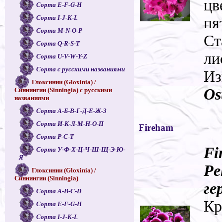
цв
Сорта E-F-G-H
Сорта I-J-K-L
пя
Сорта M-N-O-P
Ст
Сорта Q-R-S-T
ли
Сорта U-V-W-Y-Z
Сорта с русскими названиями
Из
Глоксинии (Gloxinia) /
Os
Синнингии (Sinningia) с русскими
названиями
Сорта А-Б-В-Г-Д-Е-Ж-З
Сорта И-К-Л-М-Н-О-П
Fireham
Сорта Р-С-Т
Fi
Сорта У-Ф-Х-Ц-Ч-Ш-Щ-Э-Ю-
Я
Pe
Глоксинии (Gloxinia) /
Синнингии (Sinningia)
ге
Сорта A-B-C-D
Кр
Сорта E-F-G-H
Сорта I-J-K-L