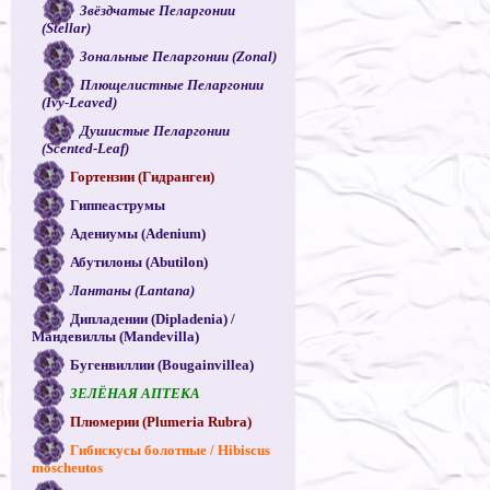
Звёздчатые Пеларгонии
(Stellar)
Зональные Пеларгонии (Zonal)
Плющелистные Пеларгонии
(Ivy-Leaved)
Душистые Пеларгонии
(Scented-Leaf)
Гортензии (Гидрангеи)
Гиппеаструмы
Адениумы (Adenium)
Абутилоны (Abutilon)
Лантаны (Lantana)
Дипладении (Dipladenia) /
Мандевиллы (Mandevilla)
Бугенвиллии (Bougainvillea)
ЗЕЛЁНАЯ АПТЕКА
Плюмерии (Plumeria Rubra)
Гибискусы болотные / Hibiscus
moscheutos