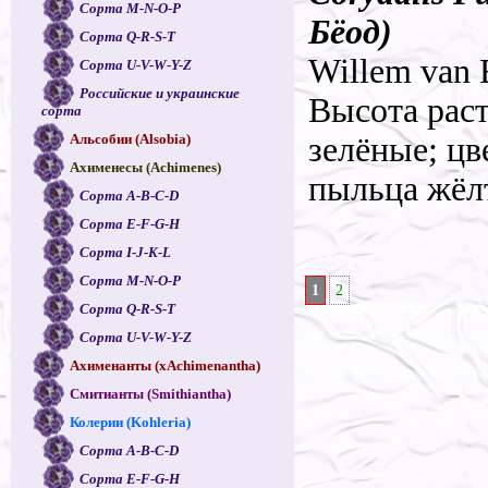
Сорта M-N-O-P
Бёод)
Сорта Q-R-S-T
Willem van E
Сорта U-V-W-Y-Z
Российские и украинские
Высота раст
сорта
Альсобии (Alsobia)
зелёные; цв
Ахименесы (Achimenes)
пыльца жёл
Сорта A-B-C-D
Сорта E-F-G-H
Сорта I-J-K-L
Сорта M-N-O-P
1
2
Сорта Q-R-S-T
Сорта U-V-W-Y-Z
Ахименанты (xAchimenantha)
Смитианты (Smithiantha)
Колерии (Kohleria)
Сорта A-B-C-D
Сорта E-F-G-H