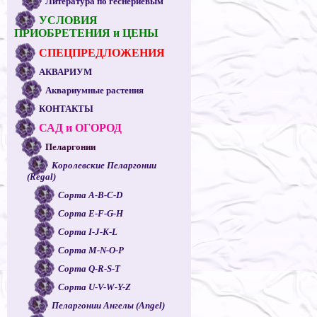
Литература по геснериевым
УСЛОВИЯ
ПРИОБРЕТЕНИЯ и ЦЕНЫ
СПЕЦПРЕДЛОЖЕНИЯ
АКВАРИУМ
Аквариумные растения
КОНТАКТЫ
САД и ОГОРОД
Пеларгонии
Королевские Пеларгонии
(Regal)
Сорта A-B-C-D
Сорта E-F-G-H
Сорта I-J-K-L
Сорта M-N-O-P
Сорта Q-R-S-T
Сорта U-V-W-Y-Z
Пеларгонии Ангелы (Angel)