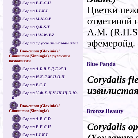
Сорта E-F-G-H
Цветки неж
Сорта I-J-K-L
отметиной н
Сорта M-N-O-P
Сорта Q-R-S-T
A.M. (R.H.S
Сорта U-V-W-Y-Z
эфемеройд.
Сорта с русскими названиями
Глоксинии (Gloxinia) /
Синнингии (Sinningia) с русскими
названиями
Blue Panda
Сорта А-Б-В-Г-Д-Е-Ж-З
Corydalis f
Сорта И-К-Л-М-Н-О-П
Сорта Р-С-Т
извилистая
Сорта У-Ф-Х-Ц-Ч-Ш-Щ-Э-Ю-
Я
Глоксинии (Gloxinia) /
Bronze Beauty
Синнингии (Sinningia)
Сорта A-B-C-D
Corydalis o
Сорта E-F-G-H
(Хохлатка 
Сорта I-J-K-L