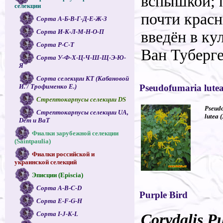
вспышкой; 
селекции
почти красн
Сорта А-Б-В-Г-Д-Е-Ж-З
Сорта И-К-Л-М-Н-О-П
введён в ку
Сорта Р-С-Т
Ван Туберге
Сорта У-Ф-Х-Ц-Ч-Ш-Щ-Э-Ю-
Я
Сорта селекции КТ (Кабановой
И. / Трофименко Е.)
Pseudofumaria lute
Стрептокарпусы селекции DS
Pseud
Стрептокарпусы селекции UA,
lutea
Dem и ВаТ
Фиалки зарубежной селекции
(Saintpaulia)
Фиалки российской и
украинской селекций
Эписции (Episcia)
Сорта A-B-C-D
Purple Bird
Сорта E-F-G-H
Сорта I-J-K-L
Corydalis P