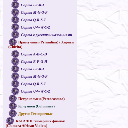
Сорта I-J-K-L
Сорта M-N-O-P
Сорта Q-R-S-T
Сорта U-V-W-Y-Z
Сорта с русскими названиями
Примулины (Primulina) / Хириты
(Chirita)
Сорта A-B-C-D
Сорта E-F-G-H
Сорта I-J-K-L
Сорта M-N-O-P
Сорта Q-R-S-T
Сорта U-V-W-Y-Z
Петрокосмеи (Petrocosmea)
Колумнеи (Columnea)
Другие Геснериевые
КАТАЛОГ химерных фиалок
(Chimera African Violets)