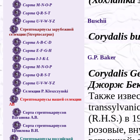
Сорта M-N-O-P
Сорта Q-R-S-T
Buschii
Сорта U-V-W-Y-Z
Стрептокарпусы зарубежной
Corydalis b
селекции (Streptocarpus)
Сорта A-B-C-D
Сорта E-F-G-H
G.P. Baker
Сорта I-J-K-L
Сорта M-N-O-P
Corydalis G
Сорта Q-R-S-T
Джорж Бек
Сорта U-V-W-Y-Z
Селекция P. Kleszczynski
Также извес
Стрептокарпусы нашей селекции
transsylvan
АВ
Сорта стрептокарпусов
(R.H.S.) в 
Ваганова А.В.
Сорта стрептокарпусов
розовые, вн
Цепилова В.И.
Стрептокарпусы российской