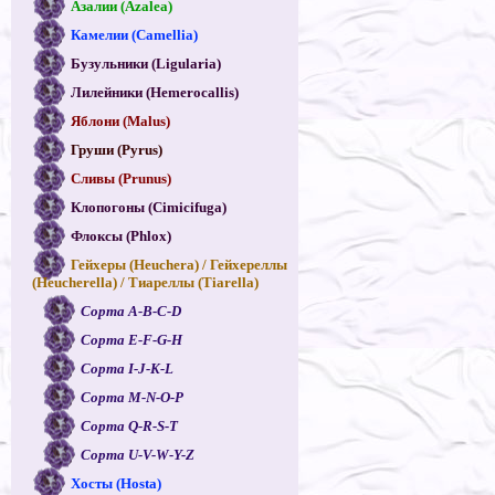
Азалии (Azalea)
Камелии (Camellia)
Бузульники (Ligularia)
Лилейники (Hemerocallis)
Яблони (Malus)
Груши (Pyrus)
Сливы (Prunus)
Клопогоны (Cimicifuga)
Флоксы (Phlox)
Гейхеры (Heuchera) / Гейхереллы
(Heucherella) / Тиареллы (Tiarella)
Сорта A-B-C-D
Сорта E-F-G-H
Сорта I-J-K-L
Сорта M-N-O-P
Сорта Q-R-S-T
Сорта U-V-W-Y-Z
Хосты (Hosta)