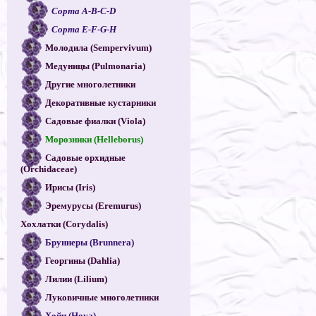
Сорта A-B-C-D
Сорта E-F-G-H
Молодила (Sempervivum)
Медуницы (Pulmonaria)
Другие многолетники
Декоративные кустарники
Садовые фиалки (Viola)
Морозники (Helleborus)
Садовые орхидные
(Orchidaceae)
Ирисы (Iris)
Эремурусы (Eremurus)
Хохлатки (Corydalis)
Бруннеры (Brunnera)
Георгины (Dahlia)
Лилии (Lilium)
Луковичные многолетники
Хойи (Hoya)