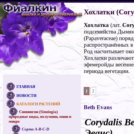
Хохлатки (Cory
Хохлатка
(лат.
Cory
подсемейства Дымян
(Papaveraceae) поря
распространённых в
Род насчитывает око
Хохлатки различают
эфемеройды весеннег
периода вегетации.
ГЛАВНАЯ
1
2
НОВОСТИ
КАТАЛОГИ РАСТЕНИЙ
Beth Evans
Синнингии (Sinningia)
природные виды, полумини, мини и
Corydalis B
микро
Сорта A-B-C-D
Эванс)