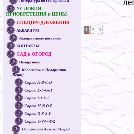
ле
Литература по геснериевым
УСЛОВИЯ
ПРИОБРЕТЕНИЯ и ЦЕНЫ
СПЕЦПРЕДЛОЖЕНИЯ
1
2
3
АКВАРИУМ
Аквариумные растения
КОНТАКТЫ
САД и ОГОРОД
Пеларгонии
Королевские Пеларгонии
(Regal)
Сорта A-B-C-D
Сорта E-F-G-H
Сорта I-J-K-L
Сорта M-N-O-P
Сорта Q-R-S-T
Сорта U-V-W-Y-Z
Пеларгонии Ангелы (Angel)