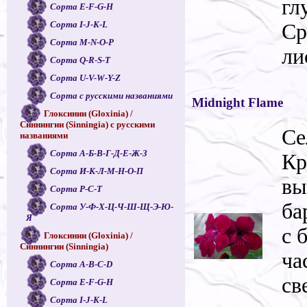
гл
Сорта E-F-G-H
Сорта I-J-K-L
Ср
Сорта M-N-O-P
ли
Сорта Q-R-S-T
Сорта U-V-W-Y-Z
Сорта с русскими названиями
Midnight Flame
Глоксинии (Gloxinia) /
Синнингии (Sinningia) с русскими
Се
названиями
Сорта А-Б-В-Г-Д-Е-Ж-З
Кр
Сорта И-К-Л-М-Н-О-П
вы
Сорта Р-С-Т
ба
Сорта У-Ф-Х-Ц-Ч-Ш-Щ-Э-Ю-
Я
с 
Глоксинии (Gloxinia) /
Синнингии (Sinningia)
ча
Сорта A-B-C-D
св
Сорта E-F-G-H
Сорта I-J-K-L