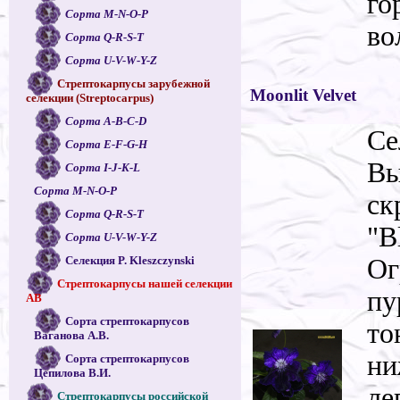
го
Сорта M-N-O-P
во
Сорта Q-R-S-T
Сорта U-V-W-Y-Z
Стрептокарпусы зарубежной
Moonlit Velvet
селекции (Streptocarpus)
Сорта A-B-C-D
Се
Сорта E-F-G-H
Вы
Сорта I-J-K-L
Сорта M-N-O-P
ск
Сорта Q-R-S-T
"B
Сорта U-V-W-Y-Z
Ог
Селекция P. Kleszczynski
Стрептокарпусы нашей селекции
пу
АВ
Сорта стрептокарпусов
то
Ваганова А.В.
ни
Сорта стрептокарпусов
Цепилова В.И.
ле
Стрептокарпусы российской