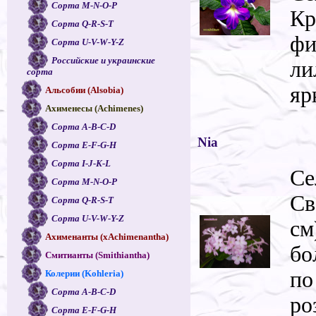
Сорта M-N-O-P
Кр
Сорта Q-R-S-T
фи
Сорта U-V-W-Y-Z
Российские и украинские
ли
сорта
яр
Альсобии (Alsobia)
Ахименесы (Achimenes)
Сорта A-B-C-D
Nia
Сорта E-F-G-H
Сорта I-J-K-L
Се
Сорта M-N-O-P
Св
Сорта Q-R-S-T
Сорта U-V-W-Y-Z
см
Ахименанты (xAchimenantha)
бо
Смитианты (Smithiantha)
по
Колерии (Kohleria)
Сорта A-B-C-D
ро
Сорта E-F-G-H