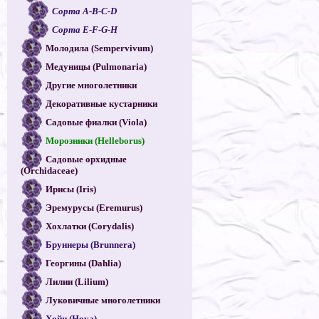
Сорта A-B-C-D
Сорта E-F-G-H
Молодила (Sempervivum)
Медуницы (Pulmonaria)
Другие многолетники
Декоративные кустарники
Садовые фиалки (Viola)
Морозники (Helleborus)
Садовые орхидные
(Orchidaceae)
Ирисы (Iris)
Эремурусы (Eremurus)
Хохлатки (Corydalis)
Бруннеры (Brunnera)
Георгины (Dahlia)
Лилии (Lilium)
Луковичные многолетники
Хойи (Hoya)