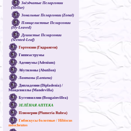
Звёздчатые Пеларгонии
(Stellar)
Зональные Пеларгонии (Zonal)
Плющелистные Пеларгонии
(Ivy-Leaved)
Душистые Пеларгонии
(Scented-Leaf)
Гортензии (Гидрангеи)
Гиппеаструмы
Адениумы (Adenium)
Абутилоны (Abutilon)
Лантаны (Lantana)
Дипладении (Dipladenia) /
Мандевиллы (Mandevilla)
Бугенвиллии (Bougainvillea)
ЗЕЛЁНАЯ АПТЕКА
Плюмерии (Plumeria Rubra)
Гибискусы болотные / Hibiscus
moscheutos