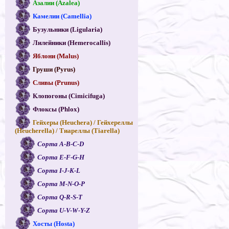
Азалии (Azalea)
Камелии (Camellia)
Бузульники (Ligularia)
Лилейники (Hemerocallis)
Яблони (Malus)
Груши (Pyrus)
Сливы (Prunus)
Клопогоны (Cimicifuga)
Флоксы (Phlox)
Гейхеры (Heuchera) / Гейхереллы
(Heucherella) / Тиареллы (Tiarella)
Сорта A-B-C-D
Сорта E-F-G-H
Сорта I-J-K-L
Сорта M-N-O-P
Сорта Q-R-S-T
Сорта U-V-W-Y-Z
Хосты (Hosta)