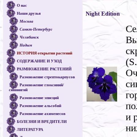
О нас
Night Edition
Наши друзья
Москва
Се
Санкт-Петербург
Вы
Челябинск
Надым
ск
ИСТОРИЯ открытия растений
(S
СОДЕРЖАНИЕ И УХОД
РАЗМНОЖЕНИЕ РАСТЕНИЙ
Оч
Размножение стрептокарпусов
си
Размножение глоксиний/
синнингий
го
Размножение эписций
по
Размножение альсобий
Размножение ахименесов
и 
БОЛЕЗНИ И ВРЕДИТЕЛИ
ни
ЛИТЕРАТУРА