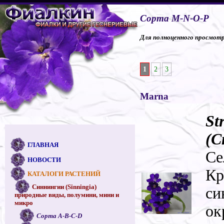
Сорта M-N-O-P
Для полноценного просмотра
1
2
3
Marna
St
(С
ГЛАВНАЯ
Се
НОВОСТИ
Кр
КАТАЛОГИ РАСТЕНИЙ
Синнингии (Sinningia)
си
природные виды, полумини, мини и
микро
ок
Сорта A-B-C-D