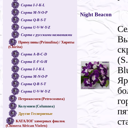
Сорта I-J-K-L
Сорта M-N-O-P
Night Beacon
Сорта Q-R-S-T
Се
Сорта U-V-W-Y-Z
Сорта с русскими названиями
Вы
Примулины (Primulina) / Хириты
ск
(Chirita)
Сорта A-B-C-D
(S
Сорта E-F-G-H
Bl
Сорта I-J-K-L
Сорта M-N-O-P
Яр
Сорта Q-R-S-T
бо
Сорта U-V-W-Y-Z
го
Петрокосмеи (Petrocosmea)
Колумнеи (Columnea)
пя
Другие Геснериевые
ст
КАТАЛОГ химерных фиалок
(Chimera African Violets)