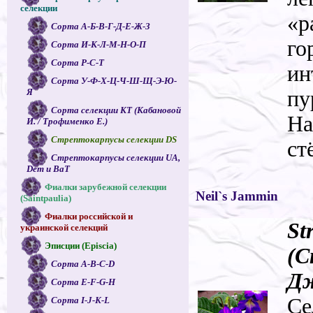
селекции
«р
Сорта А-Б-В-Г-Д-Е-Ж-З
го
Сорта И-К-Л-М-Н-О-П
Сорта Р-С-Т
ин
Сорта У-Ф-Х-Ц-Ч-Ш-Щ-Э-Ю-
пу
Я
Сорта селекции КТ (Кабановой
На
И. / Трофименко Е.)
Стрептокарпусы селекции DS
ст
Стрептокарпусы селекции UA,
Dem и ВаТ
Фиалки зарубежной селекции
Neil`s Jammin
(Saintpaulia)
Фиалки российской и
St
украинской селекций
Эписции (Episcia)
(С
Сорта A-B-C-D
Д
Сорта E-F-G-H
Се
Сорта I-J-K-L