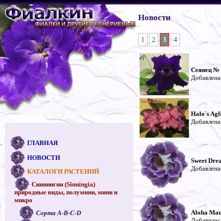
Новости
1
2
3
4
Сеянец №
Добавлена
Halo`s Agli
Добавлена
ГЛАВНАЯ
НОВОСТИ
Sweet Dre
Добавлена
КАТАЛОГИ РАСТЕНИЙ
Синнингии (Sinningia)
природные виды, полумини, мини и
микро
Aloha Ma
Сорта A-B-C-D
Добавилас