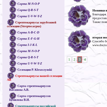
Сорта M-N-O-P
Сорта Q-R-S-T
Новинки в
Благодаря
Сорта U-V-W-Y-Z
предостав
Также поя
Стрептокарпусы зарубежной
селекции (Streptocarpus)
Сорта A-B-C-D
вторая но
Сорта E-F-G-H
Спасибо бо
Сорта I-J-K-L
www.doctor
Сорта M-N-O-P
Сорта Q-R-S-T
1
2
3
4
Сорта U-V-W-Y-Z
Селекция P. Kleszczynski
Стрептокарпусы нашей селекции
АВ
Сорта стрептокарпусов
Ваганова А.В.
Сорта стрептокарпусов
Цепилова В.И.
Стрептокарпусы российской