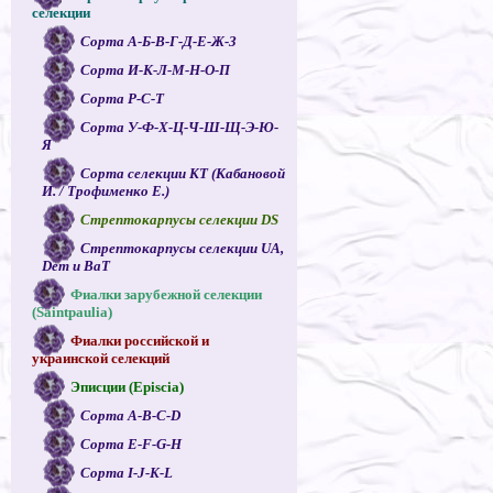
селекции
Сорта А-Б-В-Г-Д-Е-Ж-З
Сорта И-К-Л-М-Н-О-П
Сорта Р-С-Т
Сорта У-Ф-Х-Ц-Ч-Ш-Щ-Э-Ю-
Я
Сорта селекции КТ (Кабановой
И. / Трофименко Е.)
Стрептокарпусы селекции DS
Стрептокарпусы селекции UA,
Dem и ВаТ
Фиалки зарубежной селекции
(Saintpaulia)
Фиалки российской и
украинской селекций
Эписции (Episcia)
Сорта A-B-C-D
Сорта E-F-G-H
Сорта I-J-K-L