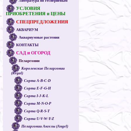
Литература по геснериевым
УСЛОВИЯ
ПРИОБРЕТЕНИЯ и ЦЕНЫ
СПЕЦПРЕДЛОЖЕНИЯ
АКВАРИУМ
Аквариумные растения
КОНТАКТЫ
САД и ОГОРОД
Пеларгонии
Королевские Пеларгонии
(Regal)
Сорта A-B-C-D
Сорта E-F-G-H
Сорта I-J-K-L
Сорта M-N-O-P
Сорта Q-R-S-T
Сорта U-V-W-Y-Z
Пеларгонии Ангелы (Angel)