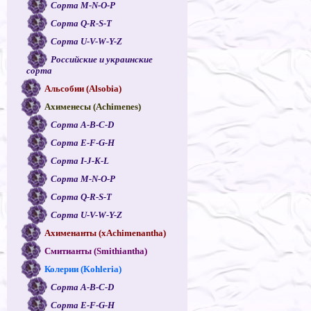
Сорта M-N-O-P
Сорта Q-R-S-T
Сорта U-V-W-Y-Z
Российские и украинские
сорта
Альсобии (Alsobia)
Ахименесы (Achimenes)
Сорта A-B-C-D
Сорта E-F-G-H
Сорта I-J-K-L
Сорта M-N-O-P
Сорта Q-R-S-T
Сорта U-V-W-Y-Z
Ахименанты (xAchimenantha)
Смитианты (Smithiantha)
Колерии (Kohleria)
Сорта A-B-C-D
Сорта E-F-G-H