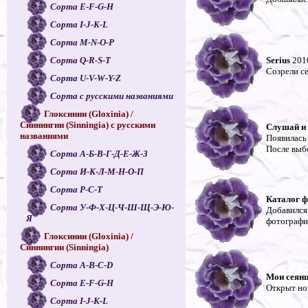
Сорта E-F-G-H
Сорта I-J-K-L
Сорта M-N-O-P
Сорта Q-R-S-T
Serius
2010
Созрели с
Сорта U-V-W-Y-Z
Сорта с русскими названиями
Глоксинии (Gloxinia) /
Синнингии (Sinningia) с русскими
Слушай и 
названиями
Появилась
После выб
Сорта А-Б-В-Г-Д-Е-Ж-З
Сорта И-К-Л-М-Н-О-П
Сорта Р-С-Т
Каталог 
Сорта У-Ф-Х-Ц-Ч-Ш-Щ-Э-Ю-
Добавилс
Я
фотографи
Глоксинии (Gloxinia) /
Синнингии (Sinningia)
Сорта A-B-C-D
Мои сеян
Сорта E-F-G-H
Открыт но
Сорта I-J-K-L