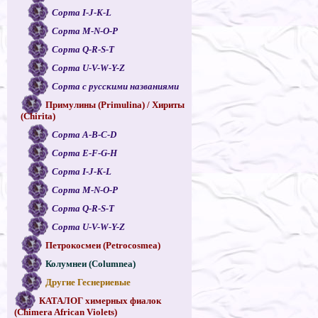
Сорта I-J-K-L
Сорта M-N-O-P
Сорта Q-R-S-T
Сорта U-V-W-Y-Z
Сорта с русскими названиями
Примулины (Primulina) / Хириты
(Chirita)
Сорта A-B-C-D
Сорта E-F-G-H
Сорта I-J-K-L
Сорта M-N-O-P
Сорта Q-R-S-T
Сорта U-V-W-Y-Z
Петрокосмеи (Petrocosmea)
Колумнеи (Columnea)
Другие Геснериевые
КАТАЛОГ химерных фиалок
(Chimera African Violets)