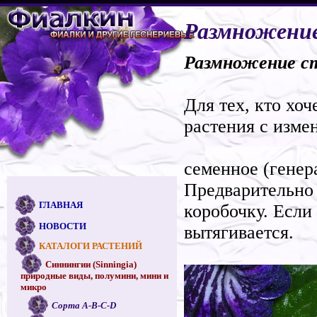
Размножение
Размножение ст
Для тех, кто хо
растения с изме
семенное (генер
Предварительно
ГЛАВНАЯ
коробочку. Если
НОВОСТИ
вытягивается.
КАТАЛОГИ РАСТЕНИЙ
Синнингии (Sinningia)
природные виды, полумини, мини и
микро
Сорта A-B-C-D