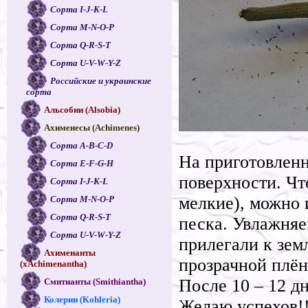
Сорта I-J-K-L
Сорта M-N-O-P
Сорта Q-R-S-T
Сорта U-V-W-Y-Z
Российские и украинские
сорта
Альсобии (Alsobia)
Ахименесы (Achimenes)
Сорта A-B-C-D
На приготовленн
Сорта E-F-G-H
поверхности. Чт
Сорта I-J-K-L
мелкие), можно 
Сорта M-N-O-P
Сорта Q-R-S-T
песка. Увлажняе
Сорта U-V-W-Y-Z
прилегали к зем
Ахименанты
прозрачной плён
(xAchimenantha)
После 10 – 12 д
Смитианты (Smithiantha)
Колерии (Kohleria)
Желаю успехов!!