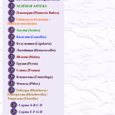
ЗЕЛЁНАЯ АПТЕКА
Плюмерии (Plumeria Rubra)
Гибискусы болотные /
Hibiscus moscheutos
Азалии (Azalea)
Камелии (Camellia)
Бузульники (Ligularia)
Лилейники (Hemerocallis)
Яблони (Malus)
Груши (Pyrus)
Сливы (Prunus)
Клопогоны (Cimicifuga)
Флоксы (Phlox)
Гейхеры (Heuchera) /
Гейхереллы (Heucherella) /
Тиареллы (Tiarella)
Сорта A-B-C-D
Сорта E-F-G-H