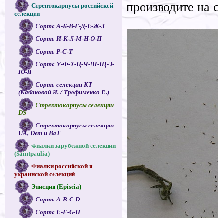
производите на 
Стрептокарпусы российской
селекции
Сорта А-Б-В-Г-Д-Е-Ж-З
Сорта И-К-Л-М-Н-О-П
Сорта Р-С-Т
Сорта У-Ф-Х-Ц-Ч-Ш-Щ-Э-
Ю-Я
Сорта селекции КТ
(Кабановой И. / Трофименко Е.)
Стрептокарпусы селекции
DS
Стрептокарпусы селекции
UA, Dem и ВаТ
Фиалки зарубежной селекции
(Saintpaulia)
Фиалки российской и
украинской селекций
Эписции (Episcia)
Сорта A-B-C-D
Сорта E-F-G-H