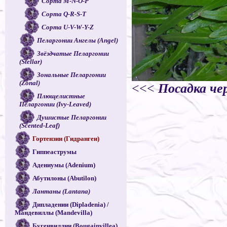
Сорта M-N-O-P
Сорта Q-R-S-T
Сорта U-V-W-Y-Z
Пеларгонии Ангелы (Angel)
Звёздчатые Пеларгонии
(Stellar)
Зональные Пеларгонии
(Zonal)
<<<
Посадка че
Плющелистные
Пеларгонии (Ivy-Leaved)
Душистые Пеларгонии
(Scented-Leaf)
Гортензии (Гидрангеи)
Гиппеаструмы
Адениумы (Adenium)
Абутилоны (Abutilon)
Лантаны (Lantana)
Дипладении (Dipladenia) /
Мандевиллы (Mandevilla)
Бугенвиллии (Bougainvillea)