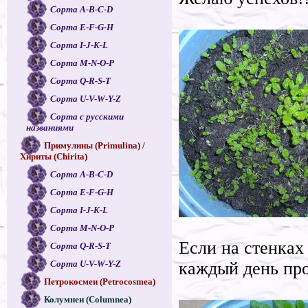
Сорта A-B-C-D
Сорта E-F-G-H
Сорта I-J-K-L
Сорта M-N-O-P
Сорта Q-R-S-T
Сорта U-V-W-Y-Z
Сорта с русскими
названиями
Примулины (Primulina) /
Хириты (Chirita)
Сорта A-B-C-D
Сорта E-F-G-H
Сорта I-J-K-L
Сорта M-N-O-P
Если на стенках
Сорта Q-R-S-T
Сорта U-V-W-Y-Z
каждый день про
Петрокосмеи (Petrocosmea)
Колумнеи (Columnea)