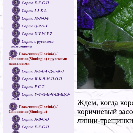
Сорта E-F-G-H
Сорта I-J-K-L
Сорта M-N-O-P
Сорта Q-R-S-T
Сорта U-V-W-Y-Z
Сорта с русскими
названиями
Глоксинии (Gloxinia) /
Синнингии (Sinningia) с русскими
названиями
Сорта А-Б-В-Г-Д-Е-Ж-З
Сорта И-К-Л-М-Н-О-П
Сорта Р-С-Т
Сорта У-Ф-Х-Ц-Ч-Ш-Щ-Э-
Ю-Я
Ждем, когда кор
Глоксинии (Gloxinia) /
коричневый засо
Синнингии (Sinningia)
линии-трещинки
Сорта A-B-C-D
Сорта E-F-G-H