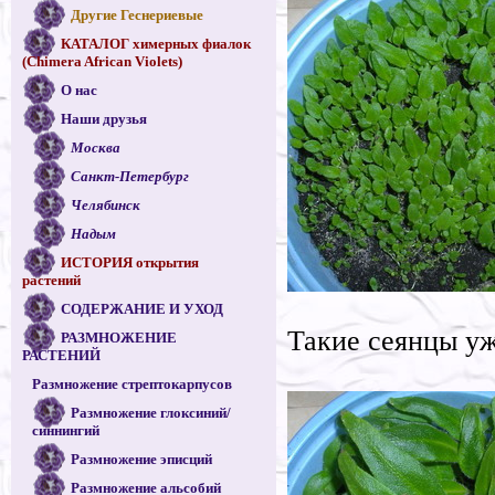
Другие Геснериевые
КАТАЛОГ химерных фиалок
(Chimera African Violets)
О нас
Наши друзья
Москва
Санкт-Петербург
Челябинск
Надым
ИСТОРИЯ открытия
растений
СОДЕРЖАНИЕ И УХОД
Такие сеянцы уж
РАЗМНОЖЕНИЕ
РАСТЕНИЙ
Размножение стрептокарпусов
Размножение глоксиний/
синнингий
Размножение эписций
Размножение альсобий