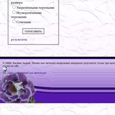
размера
Укоренёнными черенками
Неукоренёнными
черенками
Семенами
результаты
© 2008г. Ваганов Андрей
. Полное или частичное копирование материалов допускается только при нали
ссылки на сайт.
Ай, лапки - приложение для цветоводов