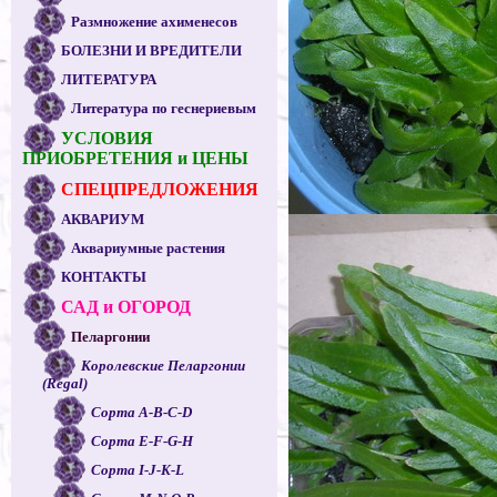
Размножение ахименесов
БОЛЕЗНИ И ВРЕДИТЕЛИ
ЛИТЕРАТУРА
Литература по геснериевым
УСЛОВИЯ
ПРИОБРЕТЕНИЯ и ЦЕНЫ
СПЕЦПРЕДЛОЖЕНИЯ
АКВАРИУМ
Аквариумные растения
КОНТАКТЫ
САД и ОГОРОД
Пеларгонии
Королевские Пеларгонии
(Regal)
Сорта A-B-C-D
Сорта E-F-G-H
Сорта I-J-K-L