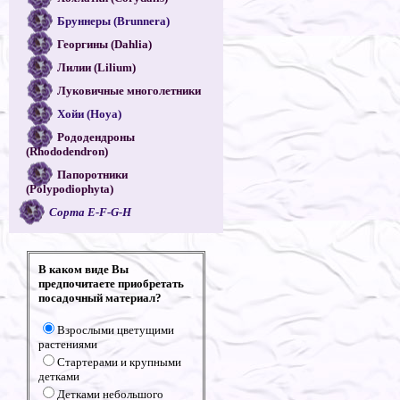
Бруннеры (Brunnera)
Георгины (Dahlia)
Лилии (Lilium)
Луковичные многолетники
Хойи (Hoya)
Рододендроны
(Rhododendron)
Папоротники
(Polypodiophyta)
Сорта E-F-G-H
В каком виде Вы
предпочитаете приобретать
посадочный материал?
Взрослыми цветущими
растениями
Стартерами и крупными
детками
Детками небольшого