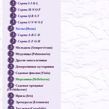
Сорта I-J-K-L
Сорта M-N-O-P
Сорта Q-R-S-T
Сорта U-V-W-Y-Z
Хосты (Hosta)
Сорта A-B-C-D
Сорта E-F-G-H
Молодила (Sempervivum)
Медуницы (Pulmonaria)
Другие многолетники
Декоративные кустарники
Садовые фиалки (Viola)
Морозники (Helleborus)
Садовые орхидные
(Orchidaceae)
Ирисы (Iris)
Эремурусы (Eremurus)
Хохлатки (Corydalis)