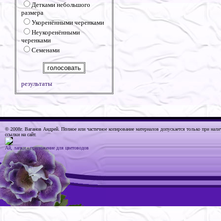
Детками небольшого
размера
Укоренёнными черенками
Неукоренёнными
черенками
Семенами
результаты
© 2008г. Ваганов Андрей
. Полное или частичное копирование материалов допускается только при нали
ссылки на сайт.
Ай, лапки - приложение для цветоводов