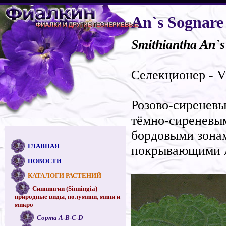
An`s Sognare
Smithiantha An`
Селекционер - Vi
Розово-сиреневы
тёмно-сиреневым
бордовыми зона
ГЛАВНАЯ
покрывающими л
НОВОСТИ
КАТАЛОГИ РАСТЕНИЙ
Синнингии (Sinningia)
природные виды, полумини, мини и
микро
Сорта A-B-C-D