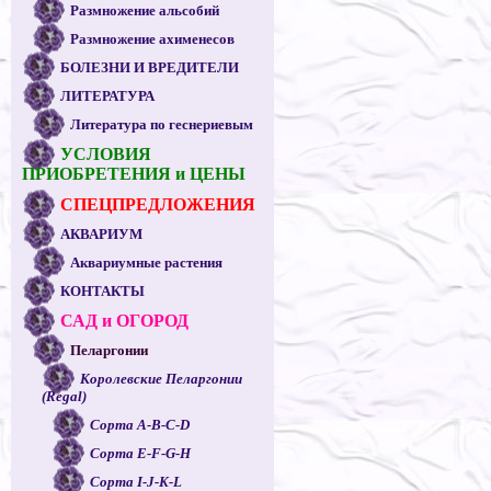
Размножение альсобий
Размножение ахименесов
БОЛЕЗНИ И ВРЕДИТЕЛИ
ЛИТЕРАТУРА
Литература по геснериевым
УСЛОВИЯ
ПРИОБРЕТЕНИЯ и ЦЕНЫ
СПЕЦПРЕДЛОЖЕНИЯ
АКВАРИУМ
Аквариумные растения
КОНТАКТЫ
САД и ОГОРОД
Пеларгонии
Королевские Пеларгонии
(Regal)
Сорта A-B-C-D
Сорта E-F-G-H
Сорта I-J-K-L