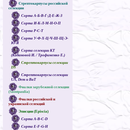
Стрептокарпусы российской
селекции
Сорта А-Б-В-Г-Д-Е-Ж-З
Сорта И-К-Л-М-Н-О-П
Сорта Р-С-Т
Сорта У-Ф-Х-Ц-Ч-Ш-Щ-Э-
Ю-Я
Сорта селекции КТ
(Кабановой И. / Трофименко Е.)
Стрептокарпусы селекции
DS
Стрептокарпусы селекции
UA, Dem и ВаТ
Фиалки зарубежной селекции
(Saintpaulia)
Фиалки российской и
украинской селекций
Эписции (Episcia)
Сорта A-B-C-D
Сорта E-F-G-H