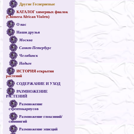
Другие Геснериевые
КАТАЛОГ химерных фиалок
(Chimera African Violets)
О нас
Наши друзья
Москва
Санкт-Петербург
Челябинск
Надым
ИСТОРИЯ открытия
растений
СОДЕРЖАНИЕ И УХОД
РАЗМНОЖЕНИЕ
РАСТЕНИЙ
Размножение
стрептокарпусов
Размножение глоксиний/
синнингий
Размножение эписций