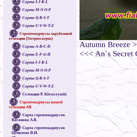
Сорта I-J-K-L
Сорта M-N-O-P
Сорта Q-R-S-T
Сорта U-V-W-Y-Z
Стрептокарпусы зарубежной
селекции (Streptocarpus)
Autumn Breeze 
Сорта A-B-C-D
<<< An`s Secret
Сорта E-F-G-H
Сорта I-J-K-L
Сорта M-N-O-P
Сорта Q-R-S-T
Сорта U-V-W-Y-Z
Селекция P. Kleszczynski
Стрептокарпусы нашей
селекции АВ
Сорта стрептокарпусов
Ваганова А.В.
Сорта стрептокарпусов
Цепилова В.И.