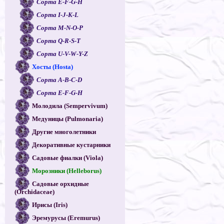
Сорта E-F-G-H
Сорта I-J-K-L
Сорта M-N-O-P
Сорта Q-R-S-T
Сорта U-V-W-Y-Z
Хосты (Hosta)
Сорта A-B-C-D
Сорта E-F-G-H
Молодила (Sempervivum)
Медуницы (Pulmonaria)
Другие многолетники
Декоративные кустарники
Садовые фиалки (Viola)
Морозники (Helleborus)
Садовые орхидные
(Orchidaceae)
Ирисы (Iris)
Эремурусы (Eremurus)