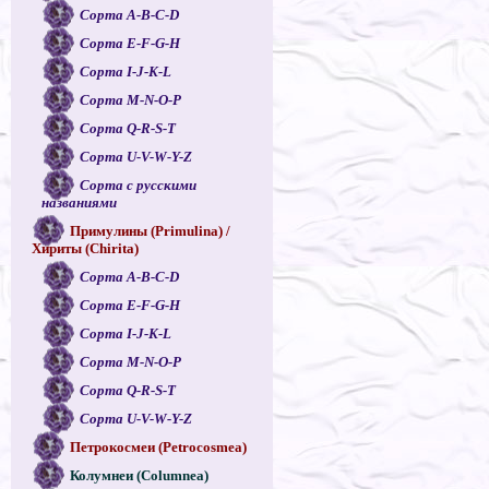
Сорта A-B-C-D
Сорта E-F-G-H
Сорта I-J-K-L
Сорта M-N-O-P
Сорта Q-R-S-T
Сорта U-V-W-Y-Z
Сорта с русскими
названиями
Примулины (Primulina) /
Хириты (Chirita)
Сорта A-B-C-D
Сорта E-F-G-H
Сорта I-J-K-L
Сорта M-N-O-P
Сорта Q-R-S-T
Сорта U-V-W-Y-Z
Петрокосмеи (Petrocosmea)
Колумнеи (Columnea)