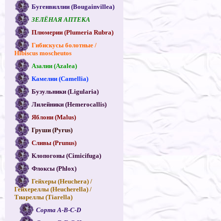
Бугенвиллии (Bougainvillea)
ЗЕЛЁНАЯ АПТЕКА
Плюмерии (Plumeria Rubra)
Гибискусы болотные /
Hibiscus moscheutos
Азалии (Azalea)
Камелии (Camellia)
Бузульники (Ligularia)
Лилейники (Hemerocallis)
Яблони (Malus)
Груши (Pyrus)
Сливы (Prunus)
Клопогоны (Cimicifuga)
Флоксы (Phlox)
Гейхеры (Heuchera) /
Гейхереллы (Heucherella) /
Тиареллы (Tiarella)
Сорта A-B-C-D