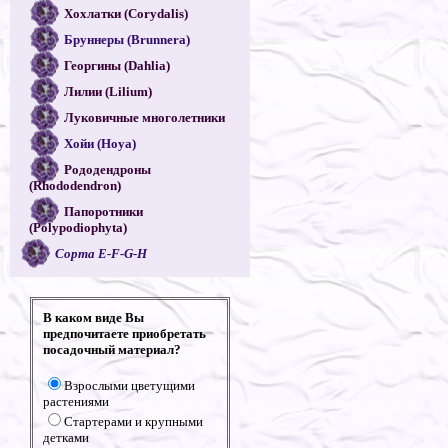
Хохлатки (Corydalis)
Бруннеры (Brunnera)
Георгины (Dahlia)
Лилии (Lilium)
Луковичные многолетники
Хойи (Hoya)
Рододендроны
(Rhododendron)
Папоротники
(Polypodiophyta)
Сорта E-F-G-H
В каком виде Вы
предпочитаете приобретать
посадочный материал?
Взрослыми цветущими
растениями
Стартерами и крупными
детками