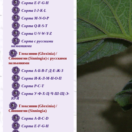
Сорта E-F-G-H
Сорта I-J-K-L
Сорта M-N-O-P
Сорта Q-R-S-T
Сорта U-V-W-Y-Z
Сорта с русскими
названиями
Глоксинии (Gloxinia) /
Синнингии (Sinningia) с русскими
названиями
Сорта А-Б-В-Г-Д-Е-Ж-З
Сорта И-К-Л-М-Н-О-П
Сорта Р-С-Т
Сорта У-Ф-Х-Ц-Ч-Ш-Щ-Э-
Ю-Я
Глоксинии (Gloxinia) /
Синнингии (Sinningia)
Сорта A-B-C-D
Сорта E-F-G-H