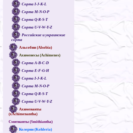
Сорта I-J-K-L
Сорта M-N-O-P
Сорта Q-R-S-T
Сорта U-V-W-Y-Z
Российские и украинские
сорта
Альсобии (Alsobia)
Ахименесы (Achimenes)
Сорта A-B-C-D
Сорта E-F-G-H
Сорта I-J-K-L
Сорта M-N-O-P
Сорта Q-R-S-T
Сорта U-V-W-Y-Z
Ахименанты
(xAchimenantha)
Смитианты (Smithiantha)
Колерии (Kohleria)