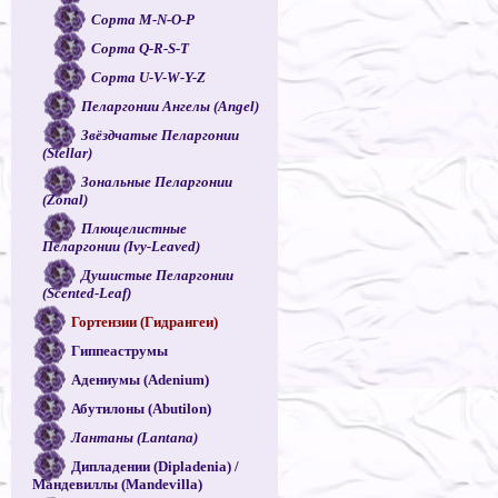
Сорта M-N-O-P
Сорта Q-R-S-T
Сорта U-V-W-Y-Z
Пеларгонии Ангелы (Angel)
Звёздчатые Пеларгонии
(Stellar)
Зональные Пеларгонии
(Zonal)
Плющелистные
Пеларгонии (Ivy-Leaved)
Душистые Пеларгонии
(Scented-Leaf)
Гортензии (Гидрангеи)
Гиппеаструмы
Адениумы (Adenium)
Абутилоны (Abutilon)
Лантаны (Lantana)
Дипладении (Dipladenia) /
Мандевиллы (Mandevilla)