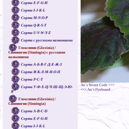
Сорта E-F-G-H
Сорта I-J-K-L
Сорта M-N-O-P
Сорта Q-R-S-T
Сорта U-V-W-Y-Z
Сорта с русскими названиями
Глоксинии (Gloxinia) /
Синнингии (Sinningia) с русскими
названиями
Сорта А-Б-В-Г-Д-Е-Ж-З
Сорта И-К-Л-М-Н-О-П
Сорта Р-С-Т
An`s Secret Code >>>
Сорта У-Ф-Х-Ц-Ч-Ш-Щ-Э-Ю-
<<< An`s Firebrand
Я
Глоксинии (Gloxinia) /
Синнингии (Sinningia)
Сорта A-B-C-D
Сорта E-F-G-H
Сорта I-J-K-L