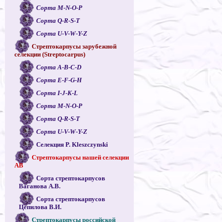
Сорта M-N-O-P
Сорта Q-R-S-T
Сорта U-V-W-Y-Z
Стрептокарпусы зарубежной
селекции (Streptocarpus)
Сорта A-B-C-D
Сорта E-F-G-H
Сорта I-J-K-L
Сорта M-N-O-P
Сорта Q-R-S-T
Сорта U-V-W-Y-Z
Селекция P. Kleszczynski
Стрептокарпусы нашей селекции
АВ
Сорта стрептокарпусов
Ваганова А.В.
Сорта стрептокарпусов
Цепилова В.И.
Стрептокарпусы российской