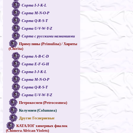
Сорта I-J-K-L
Сорта M-N-O-P
Сорта Q-R-S-T
Сорта U-V-W-Y-Z
Сорта с русскими названиями
Примулины (Primulina) / Хириты
(Chirita)
Сорта A-B-C-D
Сорта E-F-G-H
Сорта I-J-K-L
Сорта M-N-O-P
Сорта Q-R-S-T
Сорта U-V-W-Y-Z
Петрокосмеи (Petrocosmea)
Колумнеи (Columnea)
Другие Геснериевые
КАТАЛОГ химерных фиалок
(Chimera African Violets)