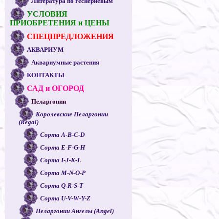
Литература по геснериевым
УСЛОВИЯ
ПРИОБРЕТЕНИЯ и ЦЕНЫ
СПЕЦПРЕДЛОЖЕНИЯ
АКВАРИУМ
Аквариумные растения
КОНТАКТЫ
САД и ОГОРОД
Пеларгонии
Королевские Пеларгонии
(Regal)
Сорта A-B-C-D
Сорта E-F-G-H
Сорта I-J-K-L
Сорта M-N-O-P
Сорта Q-R-S-T
Сорта U-V-W-Y-Z
Пеларгонии Ангелы (Angel)