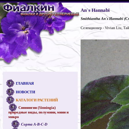
An`s Hannabi
Smithiantha An`s Hannabi (
Селекционер - Vivian Liu, Та
ГЛАВНАЯ
НОВОСТИ
КАТАЛОГИ РАСТЕНИЙ
Синнингии (Sinningia)
природные виды, полумини, мини и
микро
Сорта A-B-C-D