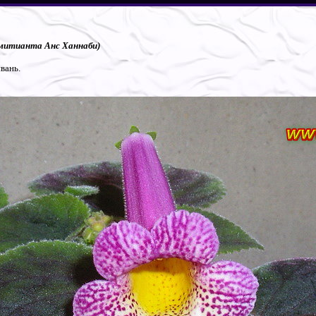
Смитианта Анс Ханнаби)
йвань.