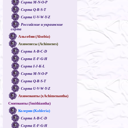
Сорта M-N-O-P
Сорта Q-R-S-T
Сорта U-V-W-Y-Z
Российские и украинские
сорта
Альсобии (Alsobia)
Ахименесы (Achimenes)
Сорта A-B-C-D
Сорта E-F-G-H
Сорта I-J-K-L
Сорта M-N-O-P
Сорта Q-R-S-T
Сорта U-V-W-Y-Z
Ахименанты (xAchimenantha)
Смитианты (Smithiantha)
Колерии (Kohleria)
Сорта A-B-C-D
Сорта E-F-G-H