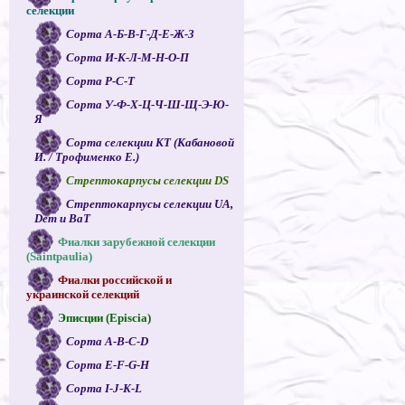
селекции
Сорта А-Б-В-Г-Д-Е-Ж-З
Сорта И-К-Л-М-Н-О-П
Сорта Р-С-Т
Сорта У-Ф-Х-Ц-Ч-Ш-Щ-Э-Ю-
Я
Сорта селекции КТ (Кабановой
И. / Трофименко Е.)
Стрептокарпусы селекции DS
Стрептокарпусы селекции UA,
Dem и ВаТ
Фиалки зарубежной селекции
(Saintpaulia)
Фиалки российской и
украинской селекций
Эписции (Episcia)
Сорта A-B-C-D
Сорта E-F-G-H
Сорта I-J-K-L